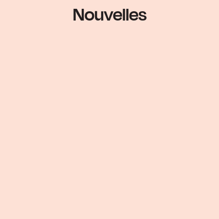
Nouvelles
Un élan de générosité
exceptionnel : 325 000$
amassés pour les soins
d’ici