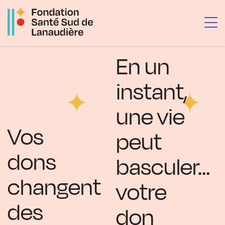
Passer
au
contenu
En un
instant,
une vie
Vos
peut
dons
basculer…
changent
votre
des
don