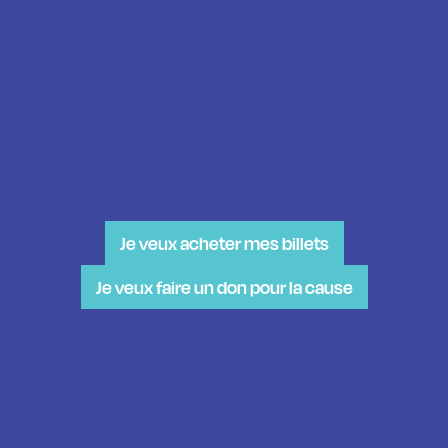
–
Billet Expérience Complète :
Accès au
cocktail, bouchées et stations
gastronomiques, prestation musicale et
encan silencieux.
Je veux acheter mes billets
Je veux faire un don pour la cause